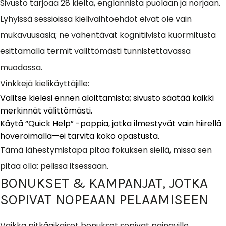
Sivusto tarjoaa 28 kieltä, englannista puolaan ja norjaan.
Lyhyissä sessioissa kielivaihtoehdot eivät ole vain
mukavuusasia; ne vähentävät kognitiivista kuormitusta
esittämällä termit välittömästi tunnistettavassa
muodossa.
Vinkkejä kielikäyttäjille:
Valitse kielesi ennen aloittamista; sivusto säätää kaikki
merkinnät välittömästi.
Käytä “Quick Help” -poppia, jotka ilmestyvät vain hiirellä
hoveroimalla—ei tarvita koko opastusta.
Tämä lähestymistapa pitää fokuksen siellä, missä sen
pitää olla: pelissä itsessään.
BONUKSET & KAMPANJAT, JOTKA
SOPIVAT NOPEAAN PELAAMISEEN
Vaikka pitkäaikaiset bonukset sopivat painaville