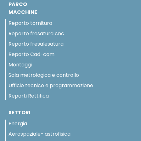
PARCO
MACCHINE
Reparto tornitura
Reparto fresatura cnc
Reparto fresalesatura
Reparto Cad-cam
Montaggi
Sala metrologica e controllo
Ufficio tecnico e programmazione
Reparti Rettifica
SETTORI
Energia
Aerospaziale- astrofisica