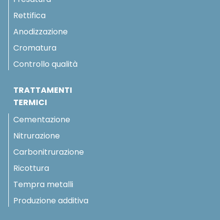
Rettifica
Anodizzazione
Cromatura
Controllo qualità
TRATTAMENTI
TERMICI
Cementazione
Nitrurazione
Carbonitrurazione
Ricottura
Tempra metalli
Produzione additiva