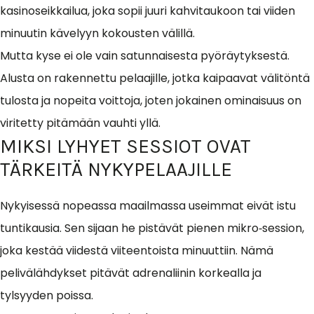
kasinoseikkailua, joka sopii juuri kahvitaukoon tai viiden
minuutin kävelyyn kokousten välillä.
Mutta kyse ei ole vain satunnaisesta pyöräytyksestä.
Alusta on rakennettu pelaajille, jotka kaipaavat välitöntä
tulosta ja nopeita voittoja, joten jokainen ominaisuus on
viritetty pitämään vauhti yllä.
MIKSI LYHYET SESSIOT OVAT
TÄRKEITÄ NYKYPELAAJILLE
Nykyisessä nopeassa maailmassa useimmat eivät istu
tuntikausia. Sen sijaan he pistävät pienen mikro‑session,
joka kestää viidestä viiteentoista minuuttiin. Nämä
pelivälähdykset pitävät adrenaliinin korkealla ja
tylsyyden poissa.