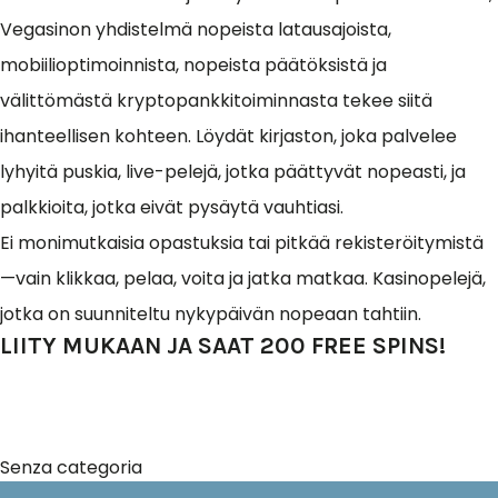
Vegasinon yhdistelmä nopeista latausajoista,
mobiilioptimoinnista, nopeista päätöksistä ja
välittömästä kryptopankkitoiminnasta tekee siitä
ihanteellisen kohteen. Löydät kirjaston, joka palvelee
lyhyitä puskia, live-pelejä, jotka päättyvät nopeasti, ja
palkkioita, jotka eivät pysäytä vauhtiasi.
Ei monimutkaisia opastuksia tai pitkää rekisteröitymistä
—vain klikkaa, pelaa, voita ja jatka matkaa. Kasinopelejä,
jotka on suunniteltu nykypäivän nopeaan tahtiin.
LIITY MUKAAN JA SAAT 200 FREE SPINS!
Senza categoria